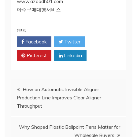
www.azoodh01.com
아주구매대행서비스
SHARE
Facebook
Twitter
Pinterest
Linkedin
Post
How an Automatic Invisible Aligner
Production Line Improves Clear Aligner
navigation
Throughput
Why Shaped Plastic Ballpoint Pens Matter for
Wholesale Buyers